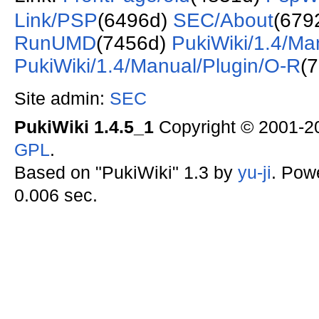
Link/PSP
(6496d)
SEC/About
(679
RunUMD
(7456d)
PukiWiki/1.4/Ma
PukiWiki/1.4/Manual/Plugin/O-R
(
Site admin:
SEC
PukiWiki 1.4.5_1
Copyright © 2001-
GPL
.
Based on "PukiWiki" 1.3 by
yu-ji
. Pow
0.006 sec.