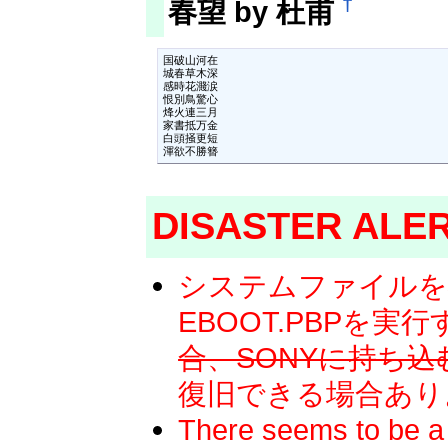
†
春望 by 杜甫
国破山河在

城春草木深

感時花濺涙

恨別鳥驚心

烽火連三月

家書抵万金

白頭掻更短

渾欲不勝簪
DISASTER ALE
システムファイルを
EBOOT.PBPを
合、SONYに持ち
復旧できる場合あり
There seems to be a 