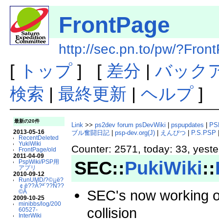
FrontPage
http://sec.pn.to/pw/?Fron
[
トップ
] [
差分
|
バック
検索
|
最終更新
|
ヘルプ
]
最新の20件
Link
>>
ps2dev
forum
psDevWiki
|
pspupdates
|
PS
2013-05-16
ブル奮闘日記
|
psp-dev.org(J)
|
えんぴつ
|
P.S.PSP
RecentDeleted
YukiWiki
Counter: 2571, today: 33, yeste
FrontPage/old
2011-04-09
SEC::
PukiWiki
::
PspWiki/PSP用
アプリ
2010-09-12
RunUMD/?©¡¡ë?
￠ë??Â?ª´??Ñ??
SEC's now working o
©Ã
2009-10-25
minibbs/log/200
collision
60527-
InterWiki