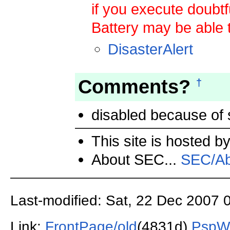
if you execute doub
Battery may be able 
DisasterAlert
Comments?
†
disabled becau
This site is hosted b
About SEC...
SEC/Ab
Last-modified: Sat, 22 Dec 2007 
Link:
FrontPage/old
(4831d)
PspW