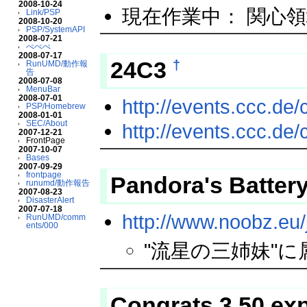
2008-10-24
現在作業中： 関心
Link/PSP
2008-10-20
PSP/SystemAPI
2008-07-21
ぺぺぺ
2008-07-17
†
24C3
RunUMD/動作報
告
2008-07-08
MenuBar
2008-07-01
http://events.ccc.d
PSP/Homebrew
2008-01-01
SEC/About
http://events.ccc.de
2007-12-21
FrontPage
2007-10-07
Bases
2007-09-29
frontpage
Pandora's Batter
runumd/動作報告
2007-08-23
DisasterAlert
2007-07-18
http://www.noobz.eu/
RunUMD/comm
ents/000
"流星の三姉妹"
Congrats 3.50 ex