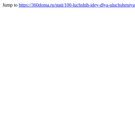
Jump to
https://360doma.ru/stati/100-luchshih-idey-dlya-uluchsheni