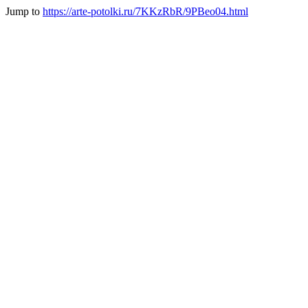
Jump to
https://arte-potolki.ru/7KKzRbR/9PBeo04.html