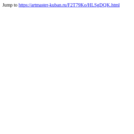
Jump to
https://artmaster-kuban.ru/F2T79Ko/HLSgDQK.html