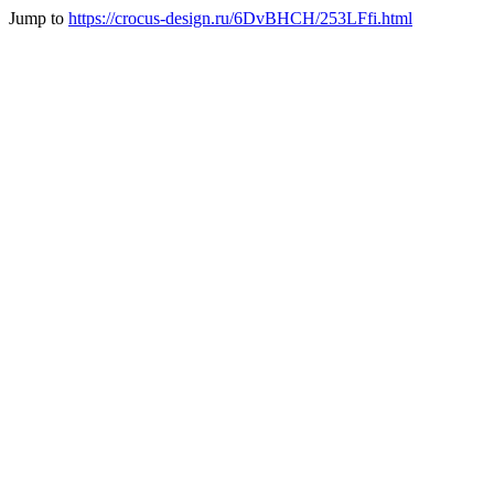
Jump to
https://crocus-design.ru/6DvBHCH/253LFfi.html