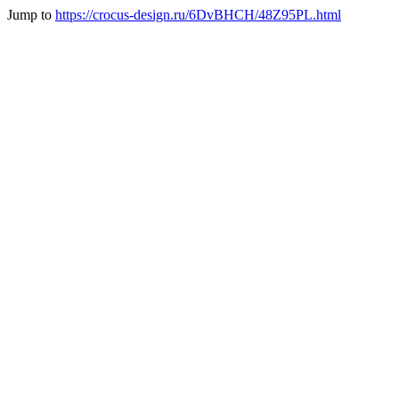
Jump to
https://crocus-design.ru/6DvBHCH/48Z95PL.html