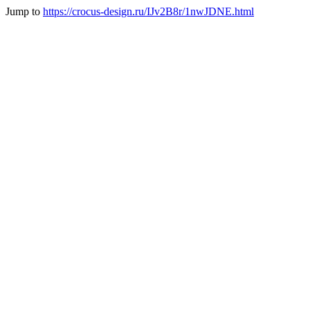
Jump to
https://crocus-design.ru/IJv2B8r/1nwJDNE.html