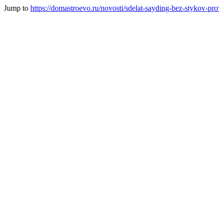
Jump to
https://domastroevo.ru/novosti/sdelat-sayding-bez-stykov-p