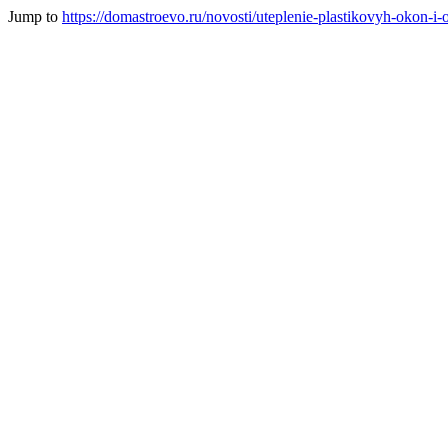
Jump to
https://domastroevo.ru/novosti/uteplenie-plastikovyh-okon-i