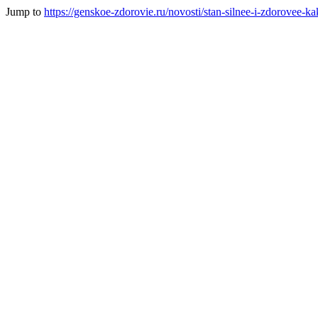
Jump to
https://genskoe-zdorovie.ru/novosti/stan-silnee-i-zdorovee-k