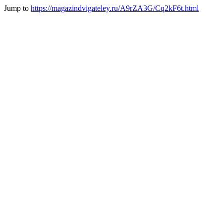
Jump to
https://magazindvigateley.ru/A9rZA3G/Cq2kF6t.html