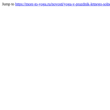
Jump to
https://more-to-yoga.ru/novosti/yoga-v-prazdnik-letnego-sol