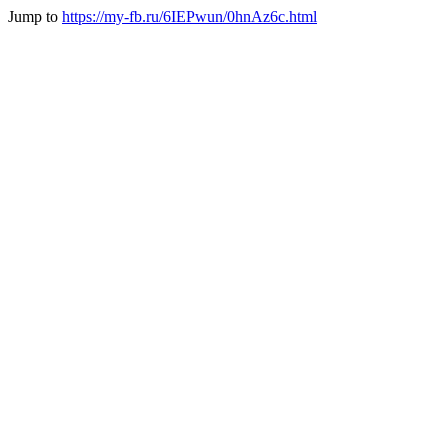
Jump to
https://my-fb.ru/6IEPwun/0hnAz6c.html