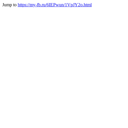
Jump to
https://my-fb.ru/6IEPwun/1VpJY2o.html