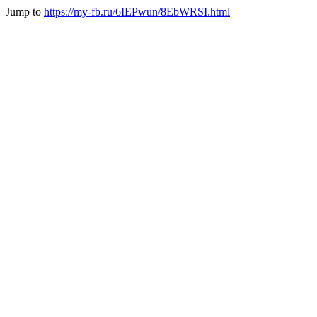
Jump to
https://my-fb.ru/6IEPwun/8EbWRSI.html