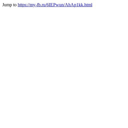
Jump to
https://my-fb.ru/6IEPwun/AhAp1kk.html