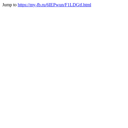
Jump to
https://my-fb.ru/6IEPwun/F1LDGtf.html