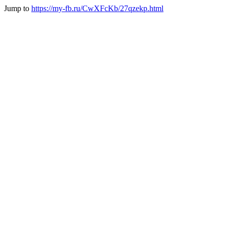
Jump to
https://my-fb.ru/CwXFcKb/27qzekp.html