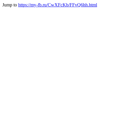
Jump to
https://my-fb.ru/CwXFcKb/FFvQ6hh.html