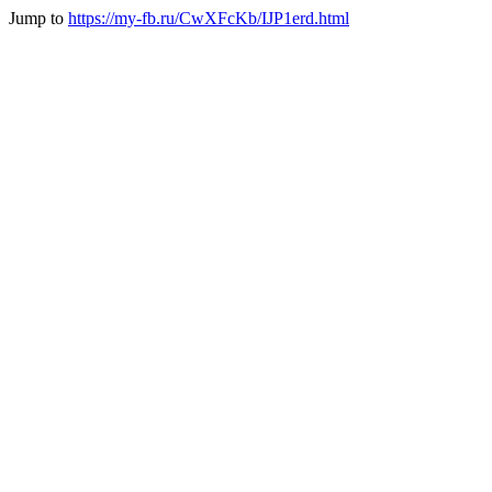
Jump to
https://my-fb.ru/CwXFcKb/IJP1erd.html