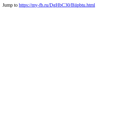
Jump to
https://my-fb.ru/DgHbC30/Biipbtu.html