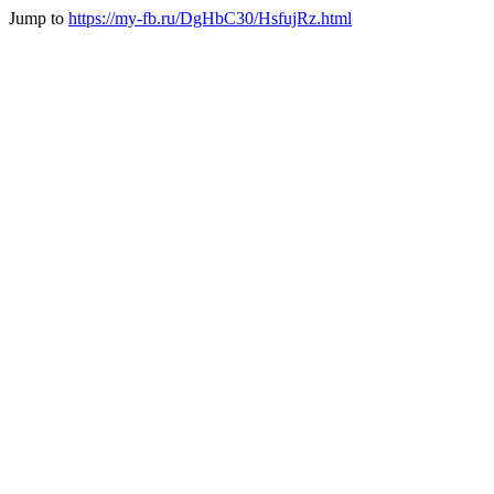
Jump to
https://my-fb.ru/DgHbC30/HsfujRz.html