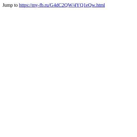
Jump to
https://my-fb.ru/G4dC2QW/4YQ1eQw.html