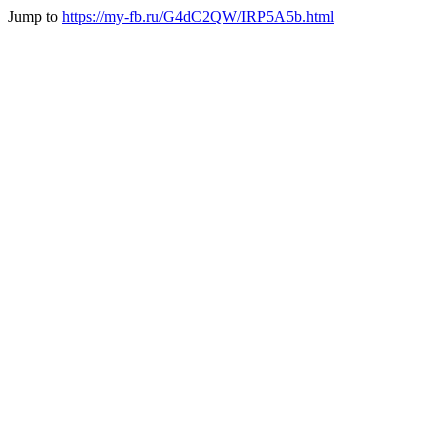
Jump to
https://my-fb.ru/G4dC2QW/IRP5A5b.html