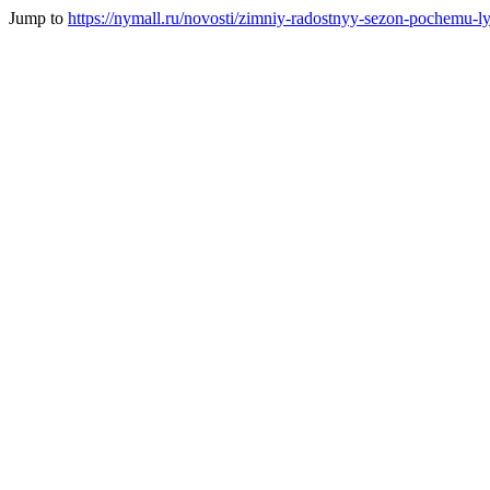
Jump to
https://nymall.ru/novosti/zimniy-radostnyy-sezon-pochemu-