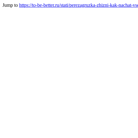
Jump to
https://to-be-better.ru/stati/perezagruzka-zhizni-kak-nachat-vs