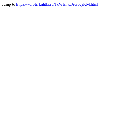
Jump to
https://vorota-kalitki.ru/1kWEntc/AGbqrKM.html