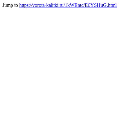
Jump to
https://vorota-kalitki.ru/1kWEntc/E6YSHuG.html