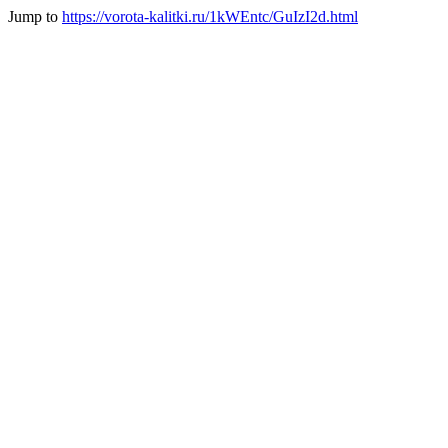
Jump to
https://vorota-kalitki.ru/1kWEntc/GuIzI2d.html