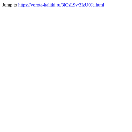
Jump to
https://vorota-kalitki.ru/3lCsL9v/3IzU0Ja.html