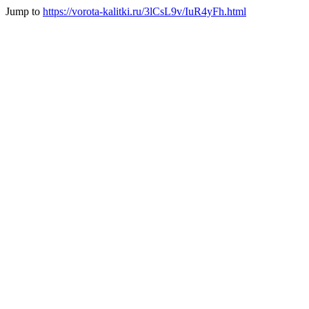
Jump to
https://vorota-kalitki.ru/3lCsL9v/IuR4yFh.html