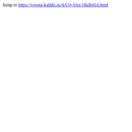
Jump to
https://vorota-kalitki.ru/4A5yA6x/18aB41d.html