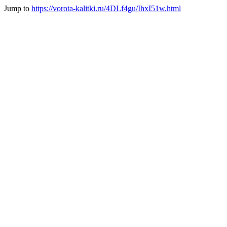
Jump to
https://vorota-kalitki.ru/4DLf4gu/IhxI51w.html