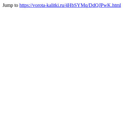
Jump to
https://vorota-kalitki.ru/4HbSYMq/DdQJPwK.html