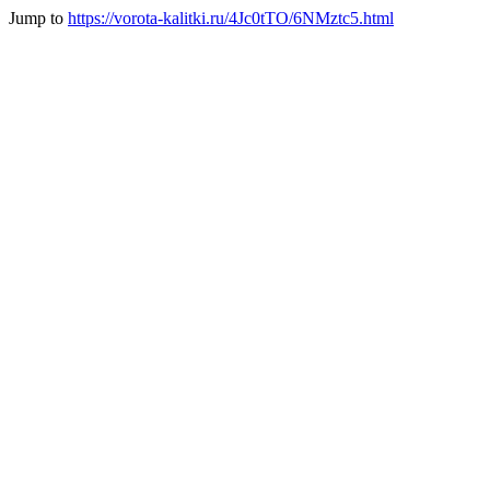
Jump to
https://vorota-kalitki.ru/4Jc0tTO/6NMztc5.html