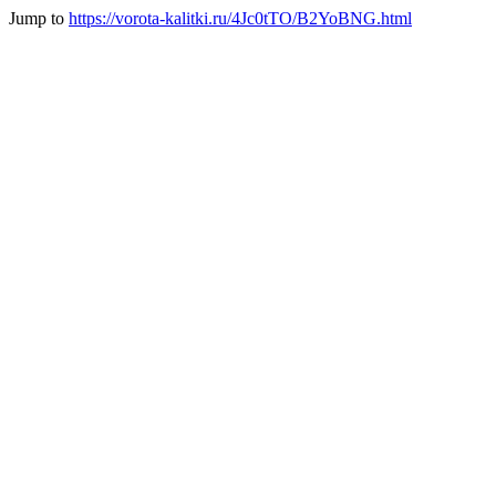
Jump to
https://vorota-kalitki.ru/4Jc0tTO/B2YoBNG.html