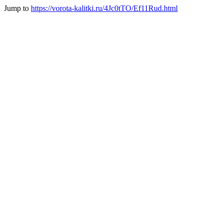
Jump to
https://vorota-kalitki.ru/4Jc0tTO/Ef11Rud.html