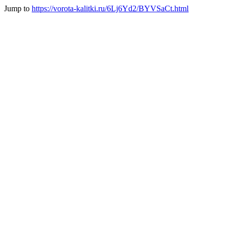
Jump to
https://vorota-kalitki.ru/6Lj6Yd2/BYVSaCt.html