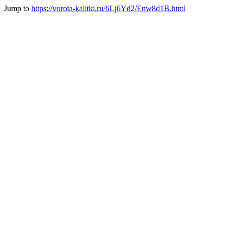
Jump to
https://vorota-kalitki.ru/6Lj6Yd2/Enw8d1B.html