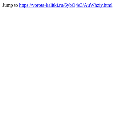
Jump to
https://vorota-kalitki.ru/6ybQ4e3/AuWhziy.html