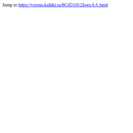
Jump to
https://vorota-kalitki.ru/8GlD1iS/2IogxAA.html