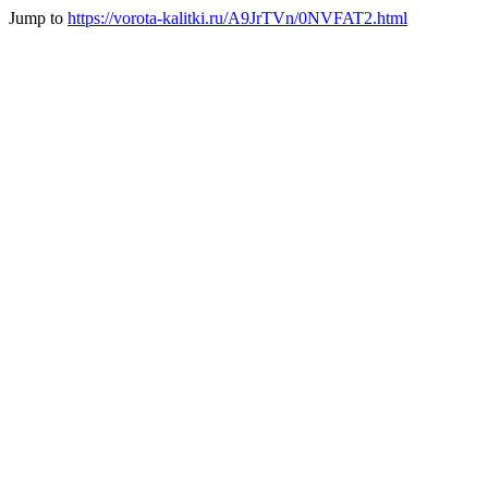
Jump to
https://vorota-kalitki.ru/A9JrTVn/0NVFAT2.html