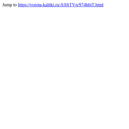
Jump to
https://vorota-kalitki.ru/A9JrTVn/974hbiT.html