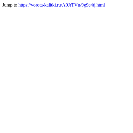
Jump to
https://vorota-kalitki.ru/A9JrTVn/9g9e4tj.html