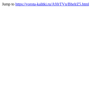
Jump to
https://vorota-kalitki.ru/A9JrTVn/BhelrZ5.html