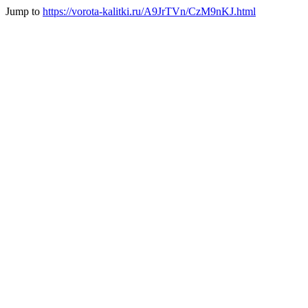
Jump to
https://vorota-kalitki.ru/A9JrTVn/CzM9nKJ.html