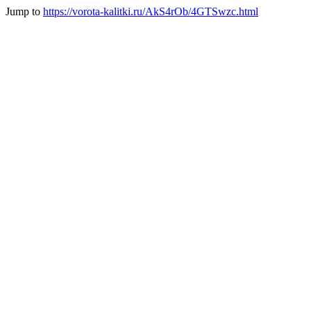
Jump to
https://vorota-kalitki.ru/AkS4rOb/4GTSwzc.html