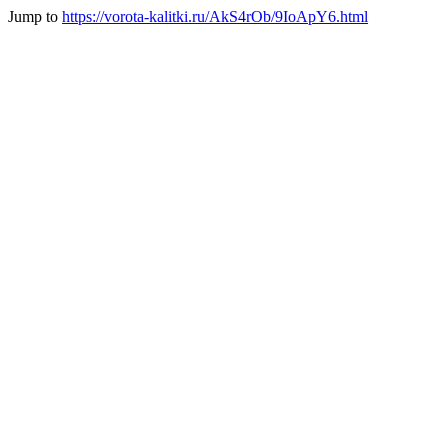
Jump to
https://vorota-kalitki.ru/AkS4rOb/9IoApY6.html