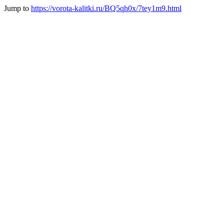
Jump to
https://vorota-kalitki.ru/BQ5qh0x/7tey1m9.html