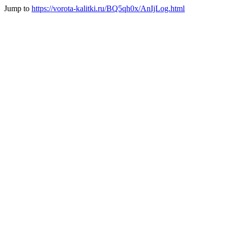
Jump to
https://vorota-kalitki.ru/BQ5qh0x/AnIjLog.html